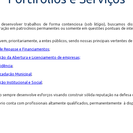
desenvolver trabalhos de forma contenciosa (sob litígio), buscamos dis
ação em patrocínios permanentes ou somente em questões pontuais de inter
em, prioritariamente, a entes públicos, sendo nossas principais vertentes de
de Repasse e Financiamentos
;
ação da Abertura e Licenciamento de empresas;
vidência
;
ecadação Municipal
;
ão Institucional e Social
;
rio sempre desenvolve esforços visando construir sólida reputação na defesa do
ório conta com profissionais altamente qualificados, permanentemente à disp